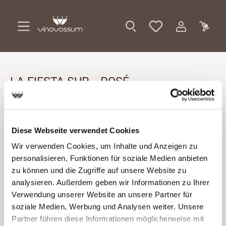
Zum Hauptinhalt springen
LA FIESTA SUR - ROSÉ
NÄHRWERTDEKLARATION UND
ZUTATENVERZEICHNIS
Diese Webseite verwendet Cookies
Wir verwenden Cookies, um Inhalte und Anzeigen zu
100 ml enthalten durchschnittlich
personalisieren, Funktionen für soziale Medien anbieten
zu können und die Zugriffe auf unsere Website zu
Brennwert
309 kJ (74 kcal)
analysieren. Außerdem geben wir Informationen zu Ihrer
Verwendung unserer Website an unsere Partner für
Kohlenhydrate
1,2 g
soziale Medien, Werbung und Analysen weiter. Unsere
Partner führen diese Informationen möglicherweise mit
davon Zucker
0,1 g