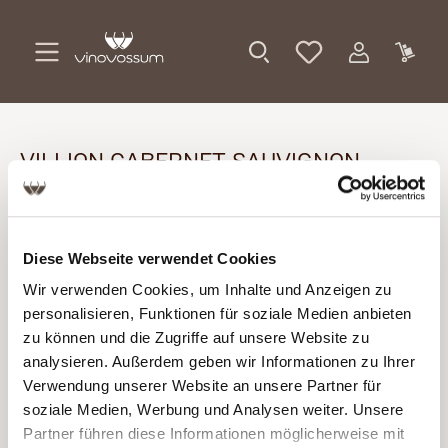
Zum Hauptinhalt springen
VILLION CABERNET SAUVIGNON
NÄHRWERTDEKLARATION UND
ZUTATENVERZEICHNIS
Diese Webseite verwendet Cookies
Wir verwenden Cookies, um Inhalte und Anzeigen zu
100 ml enthalten durchschnittlich
personalisieren, Funktionen für soziale Medien anbieten
zu können und die Zugriffe auf unsere Website zu
Brennwert
349 kJ (84 kcal)
analysieren. Außerdem geben wir Informationen zu Ihrer
Verwendung unserer Website an unsere Partner für
Kohlenhydrate
1,4 g
soziale Medien, Werbung und Analysen weiter. Unsere
Partner führen diese Informationen möglicherweise mit
davon Zucker
0,3 g