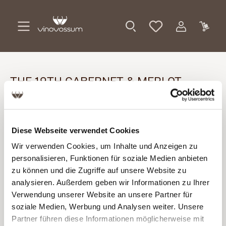
Zum Hauptinhalt springen
THE 19TH CABERNET & MERLOT
NÄHRWERTDEKLARATION UND
ZUTATENVERZEICHNIS
Diese Webseite verwendet Cookies
Wir verwenden Cookies, um Inhalte und Anzeigen zu
100 ml enthalten durchschnittlich
personalisieren, Funktionen für soziale Medien anbieten
zu können und die Zugriffe auf unsere Website zu
Brennwert
324 kJ (77 kcal)
analysieren. Außerdem geben wir Informationen zu Ihrer
Verwendung unserer Website an unsere Partner für
Kohlenhydrate
1,6 g
soziale Medien, Werbung und Analysen weiter. Unsere
Partner führen diese Informationen möglicherweise mit
davon Zucker
0,5 g