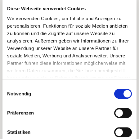
kälteren Region nahe Casablanca. Der starke
Diese Webseite verwendet Cookies
Einfluß des nahen Pazifiks wirkt erfrischend auf die
Trauben. Meereswinde sorgen für eine
Wir verwenden Cookies, um Inhalte und Anzeigen zu
willkommene Abkühlung und verlangsamen den
personalisieren, Funktionen für soziale Medien anbieten
Reifeprozess. Die Trauben werden dadurch höchst
zu können und die Zugriffe auf unsere Website zu
aromatisch mit intensiver Frucht. 6 Monate liegt
analysieren. Außerdem geben wir Informationen zu Ihrer
der Weißwein im Edelstahl auf der Maische und
Verwendung unserer Website an unsere Partner für
soziale Medien, Werbung und Analysen weiter. Unsere
erhält so seine Komplexität. Genau so soll ein
Partner führen diese Informationen möglicherweise mit
Sauvignon Blanc von Chiles Küste schmecken!
weiteren Daten zusammen, die Sie ihnen bereitgestellt
haben oder die sie im Rahmen Ihrer Nutzung der Dienste
Winzer
Felipe García
gesammelt haben.
Einwilligungsauswahl
Rebsorte
Sauvignon Blanc
Notwendig
Aromen
Ananas
, Mandel
,
tropische Früchte
Präferenzen
Besonderheit
vegan
Jahrgang
2022
Statistiken
Anbauregion
Valle de Algarrobo,