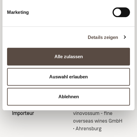
Chile
Speisen
Fisch
, Gemüse
, Käse
,
Marketing
Kalb
, Scampi & Co
Trinktemperatur
8 - 10° C empfohlen
Alkoholgehalt
13,5 % vol
Details zeigen
Restsüße
< 1 g/L
Säuregehalt
8,6 g/L
Alle zulassen
pH-Wert
3,0
Inhalt
0,75 l
Auswahl erlauben
Flaschenverschluss
Drehverschluss
Allergenhinweis
Enthält Sulfite
Ablehnen
Abfüller/Hersteller
PS Garcia, Santiago,
Chile
Importeur
vinovossum - fine
overseas wines GmbH
• Ahrensburg