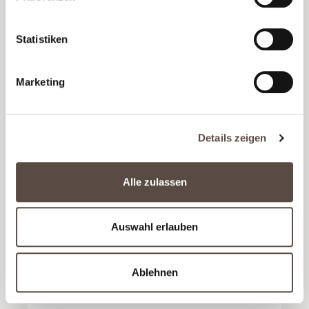
Statistiken
Marketing
Details zeigen
THE 19TH CHENIN BLANC
Südafrika
Alle zulassen
Tropischer Genuss aus Stellenbosch für Chenin
Blanc Fans
Auswahl erlauben
Ab
9,90 €
(13,20 € / Liter)
Ablehnen