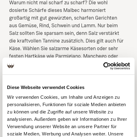
Warum nicht mal scharf zu scharf? Die wohl
dosierte Schärfe dieses Malbec harmoniert
großartig mit gut gewürzten, scharfen Gerichten
aus Gemüse, Rind, Schwein und Lamm. Nur beim
Salz sollten Sie sparsam sein, denn Salz verstärkt
die kraftvollen Tannine zusätzlich. Dies gilt auch für
Käse. Wählen Sie salzarme Käsesorten oder sehr
festen Hartkäse wie Parmigiano, Manchego oder
reifen Emmentaler.
Alle Trauben dieses rebsortenreinen Malbecs
stammen aus einer Einzellage am Fuß der
Diese Webseite verwendet Cookies
majestätischen Anden. Die Reben stehen auf einer
Wir verwenden Cookies, um Inhalte und Anzeigen zu
der höher gelegenen Spots des Valle de Uco in
personalisieren, Funktionen für soziale Medien anbieten
trockenen, steinigen Böden. Hohe Sonnenintensität
zu können und die Zugriffe auf unsere Website zu
und große Temperaturunterschiede zwischen Tag
analysieren. Außerdem geben wir Informationen zu Ihrer
und Nacht geben den Trauben einzigartige
Verwendung unserer Website an unsere Partner für
Persönlichkeit. Nach Handlese und sanftem
soziale Medien, Werbung und Analysen weiter. Unsere