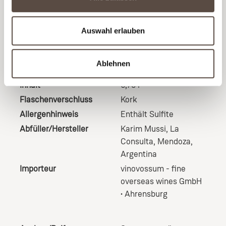
Trinktemperatur
18° C empfohlen
Alkoholgehalt
14,0 % vol
Auswahl erlauben
Restsüße
1,7 g/L
Säuregehalt
5,3 g/L
Ablehnen
pH-Wert
3,6
Inhalt
0,75 l
Flaschenverschluss
Kork
Allergenhinweis
Enthält Sulfite
Abfüller/Hersteller
Karim Mussi, La
Consulta, Mendoza,
Argentina
Importeur
vinovossum - fine
overseas wines GmbH
• Ahrensburg