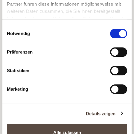
Quetschen der Beeren lässt Karim den Most
Partner führen diese Informationen möglicherweise mit
spontan gären (ohne zusätzliche Hefekulturen).
weiteren Daten zusammen, die Sie ihnen bereitgestellt
Nach der Fermentation reifen 50% des Rotweins
haben oder die sie im Rahmen Ihrer Nutzung der Dienste
für 10 Monate in Holzfässern aus französischer
gesammelt haben.
Einwilligungsauswahl
Eiche.
Notwendig
★ 92 Punkte von Descorchados (22).
Präferenzen
Winzer
Karim Mussi
Rebsorte
Malbec
Statistiken
Aromen
Feige
, Gewürze
,
Lakritz
Marketing
Besonderheit
prämiert
, vegan
Jahrgang
2023
Anbauregion
Valle de Uco,
Details zeigen
Mendoza, Argentina
Speisen
Gemüse
, Käse
,
Alle zulassen
Lamm
, Rind
, Schwein