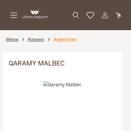
Zum Hauptinhalt springen
Weine
Rotwein
Argentinien
QARAMY MALBEC
Bildergalerie überspringen