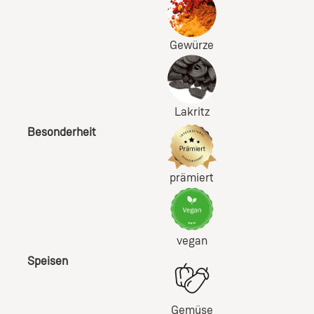
Gewürze
Lakritz
Besonderheit
prämiert
vegan
Speisen
Gemüse