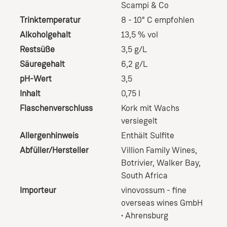
Scampi & Co
Trinktemperatur
8 - 10° C empfohlen
Alkoholgehalt
13,5 % vol
Restsüße
3,5 g/L
Säuregehalt
6,2 g/L
pH-Wert
3,5
Inhalt
0,75 l
Flaschenverschluss
Kork mit Wachs
versiegelt
Allergenhinweis
Enthält Sulfite
Abfüller/Hersteller
Villion Family Wines,
Botrivier, Walker Bay,
South Africa
Importeur
vinovossum - fine
overseas wines GmbH
• Ahrensburg