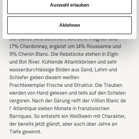
Jakobsmuscheln, zu Hummer oder Geflügel in
Auswahl erlauben
feinen Saucen, ebenso zu asiatisch inspirierten
Gerichten mit Ingwer und Zitrus oder zu milden
Ablehnen
Ziegenkäsesorten.
Die Cuvée wird dominiert von 60% Viognier und
17% Chardonnay, ergänzt um 14% Roussanne und
9% Chenin Blanc. Die Rebstöcke stehen in Elgin
und Bot River. Kühlende Atlantikbrisen und sehr
wasserdurchlässige Böden aus Sand, Lehm und
Schiefer geben diesem weißen
Prachtexemplar Frische und Struktur. Die Trauben
werden von Hand gelesen und teils auf den Schalen
vergoren. Nach der Gärung reift der Villion Blanc de
l' Atlantique sieben Monate in französischen
Barriques. So entsteht ein Weißwein mit Charakter,
der bereits jetzt glänzt, aber auch über Jahre an
Tiefe gewinnt.