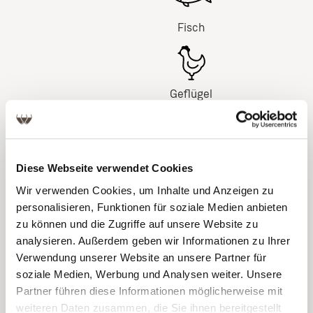
Fisch
Geflügel
Käse
Diese Webseite verwendet Cookies
Wir verwenden Cookies, um Inhalte und Anzeigen zu
personalisieren, Funktionen für soziale Medien anbieten
zu können und die Zugriffe auf unsere Website zu
Scampi &
analysieren. Außerdem geben wir Informationen zu Ihrer
Co
Verwendung unserer Website an unsere Partner für
soziale Medien, Werbung und Analysen weiter. Unsere
Beschreibung
Partner führen diese Informationen möglicherweise mit
Der Villion Blanc de l' Atlantique leuchtet im Glas
weiteren Daten zusammen, die Sie ihnen bereitgestellt