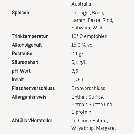
Australia
Speisen
Geflügel
, Käse
,
Lamm
, Pasta
, Rind
,
Schwein
, Wild
Trinktemperatur
18° C empfohlen
Alkoholgehalt
15,0 % vol
Restsüße
< 1 g/L
Säuregehalt
5,4 g/L
pH-Wert
3,6
Inhalt
0,75 l
Flaschenverschluss
Drehverschluss
Allergenhinweis
Enthält Sulfite
,
Enthält Sulfite und
Eiprotein
Abfüller/Hersteller
Fishbone Estate,
Wilyabrup, Margaret