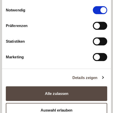
gesammelt haben.
Einwilligungsauswahl
Notwendig
Präferenzen
Statistiken
Marketing
Details zeigen
Alle zulassen
BEST OF CABERNET SAUVIGNON
Feine Auswahl bester Cabernet Sauvignon Rotweine
Auswahl erlauben