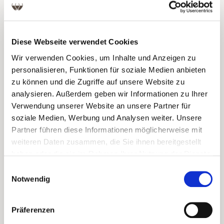
1 Bund frische Petersilie
2 EL frischer Oregano
2 Knoblauchzehen
Diese Webseite verwendet Cookies
4 EL Olivenöl (extra Vergine)
Wir verwenden Cookies, um Inhalte und Anzeigen zu
2 TL Balsamico Essig
personalisieren, Funktionen für soziale Medien anbieten
1 Frühlingszwiebel
zu können und die Zugriffe auf unsere Website zu
½ TL getrocknete Chiliflocken
analysieren. Außerdem geben wir Informationen zu Ihrer
Grobes Salz
Verwendung unserer Website an unsere Partner für
Schwarzer Pfeffer aus der Mühle
soziale Medien, Werbung und Analysen weiter. Unsere
Partner führen diese Informationen möglicherweise mit
weiteren Daten zusammen, die Sie ihnen bereitgestellt
ZUBEREITUNG
haben oder die sie im Rahmen Ihrer Nutzung der Dienste
gesammelt haben.
Einwilligungsauswahl
Petersilien- und Oreganoblätter waschen, trocken
Notwendig
tupfen und sehr fein hacken. In einem Mörser die
Kräuter weiter zerdrücken. Kräuter mit dem
Balsamico Essig in einer Schüssel verrühren.
Präferenzen
Knoblauch schälen, durch eine Knoblauchpresse