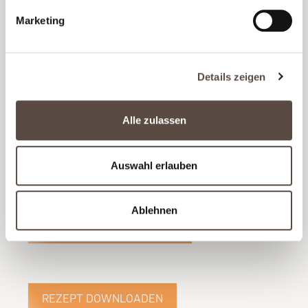
Würfel schneiden. Alle Zutaten in einer Schüssel
miteinander vermengen und mit frisch
Marketing
gepresstem Zitronensaft, Olivenöl, Salz und frisch
gemahlenem Pfeffer würzen. Kurz ziehen lassen.
Details zeigen
WELCHER WEIN PASST ZU LACHS
CEVICHE?
Alle zulassen
Die Lachs Ceviche wird in Lateinamerika gerne als
Vorspeise serviert. Cristián Aliaga empfiehlt dazu
Auswahl erlauben
einen gut gekühlten, aromatischen Chardonnay
aus Chile.
Ablehnen
MEHR WEINE ENTDECKEN
REZEPT DOWNLOADEN