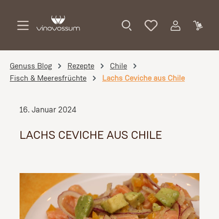
Zum Hauptinhalt springen
Genuss Blog
Rezepte
Chile
Fisch & Meeresfrüchte
Lachs Ceviche aus Chile
16. Januar 2024
LACHS CEVICHE AUS CHILE