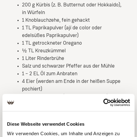
200 g Kürbis (z. B. Butternut oder Hokkaido),
in Würfeln
1 Knoblauchzehe, fein gehackt
1 TL Paprikapulver (ají de color oder
edelsüßes Paprikapulver)
1 TL getrockneter Oregano
½ TL Kreuzkümmel
1 Liter Rinderbrühe
Salz und schwarzer Pfeffer aus der Mühle
1 – 2 EL Öl zum Anbraten
4 Eier (werden am Ende in der heißen Suppe
pochiert)
1 Spritzer Limette (zum Abschmecken)
Frische Petersilie oder Basilikum zum
Servieren
Diese Webseite verwendet Cookies
ZUBEREITUNG
Wir verwenden Cookies, um Inhalte und Anzeigen zu