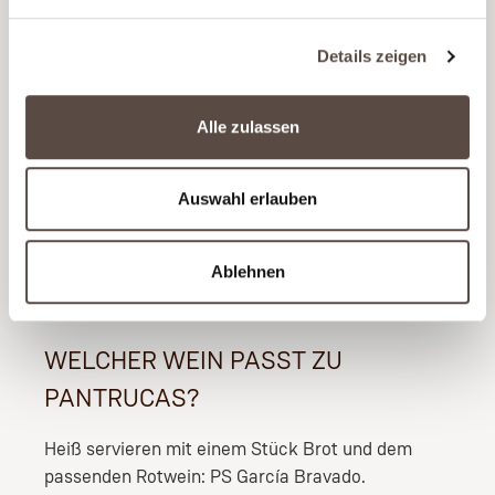
Wenn das Gemüse fast gar ist, die Teigstücke
einzeln in die kochende Brühe geben. Hitze etwas
Details zeigen
reduzieren und weitere 2 – 3 Minuten garen, bis
die Pantrucas weich aber bissfest sind.
Alle zulassen
Zum Schluß ein Ei pro Person direkt in die heiße
Suppe schlagen und 2 – 3 Minuten ziehen lassen
Auswahl erlauben
(pochieren).
Mit Salz, Pfeffer und ggf. einem Spritzer
Ablehnen
Limettensaft abschmecken und mit frischer
Petersilie oder Basilikum bestreuen.
WELCHER WEIN PASST ZU
PANTRUCAS?
Heiß servieren mit einem Stück Brot und dem
passenden Rotwein: PS García Bravado.