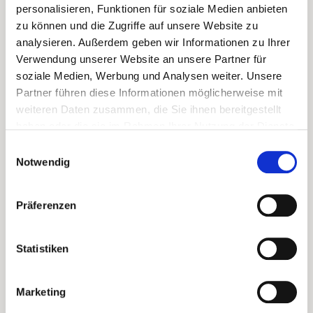
personalisieren, Funktionen für soziale Medien anbieten
Mehl und Salz in einer Schüssel mischen. Das Ei
zu können und die Zugriffe auf unsere Website zu
dazugeben und nach und nach Wasser
analysieren. Außerdem geben wir Informationen zu Ihrer
einarbeiten, bis ein fester, glatter Teig entsteht
Verwendung unserer Website an unsere Partner für
(ähnlich wie Nudelteig).
soziale Medien, Werbung und Analysen weiter. Unsere
Partner führen diese Informationen möglicherweise mit
Den Teig auf leicht bemehlter Fläche dünn
weiteren Daten zusammen, die Sie ihnen bereitgestellt
ausrollen (2 – 3 mm) und in kleine Rechtecke oder
haben oder die sie im Rahmen Ihrer Nutzung der Dienste
Streifen (circa 3 × 4 cm) schneiden. Abgedeckt
gesammelt haben.
Einwilligungsauswahl
ruhen lassen, während der Eintopf kocht.
Notwendig
In einem großen Topf Öl erhitzen. Zwiebel,
Knoblauch und Hackfleisch darin anbraten, bis es
Präferenzen
leicht gebräunt ist. Ají de color bzw. Paprikapulver,
Oregano und Kreuzkümmel hinzufügen, kurz
Statistiken
mitrösten. Karotten, Kürbis, Kartoffeln und
Paprika zugeben, kurz anschwitzen. Mit der Brühe
aufgießen, umrühren und circa 15 Minuten
Marketing
köcheln.