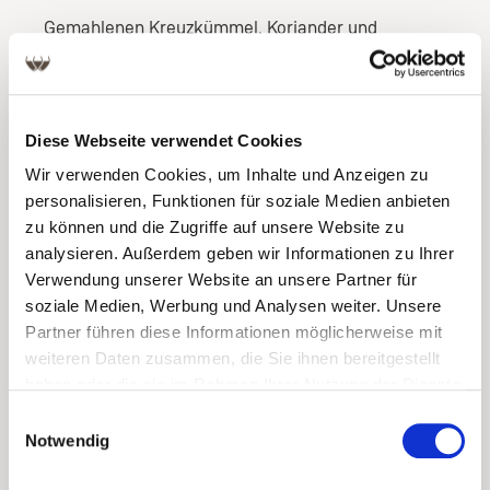
Gemahlenen Kreuzkümmel, Koriander und
Kurkuma in einer kleinen, trockenen Pfanne bei
hoher Hitze kurz anrösten und zur Seite stellen.
Rote Zwiebel und Knoblauch pellen, fein hacken.
Diese Webseite verwendet Cookies
Zitrone abspülen, trockentupfen und gelben Teil
Wir verwenden Cookies, um Inhalte und Anzeigen zu
der Schale (Zeste) abhobeln. Danach den Saft aus
personalisieren, Funktionen für soziale Medien anbieten
der Zitrone pressen. Chilischote entkernen und in
zu können und die Zugriffe auf unsere Website zu
kleine Stücke schneiden. Frischen Koriander,
analysieren. Außerdem geben wir Informationen zu Ihrer
Minze und Petersilie fein hacken.
Verwendung unserer Website an unsere Partner für
soziale Medien, Werbung und Analysen weiter. Unsere
Hackfleisch in eine große Schüssel geben.
Partner führen diese Informationen möglicherweise mit
Kräuter, Gewürze, Chili, Zitronensaft und -zesten
weiteren Daten zusammen, die Sie ihnen bereitgestellt
sowie zwei Eier dazugeben und alles miteinander
haben oder die sie im Rahmen Ihrer Nutzung der Dienste
vermengen. Abschließend mit Salz und Pfeffer
gesammelt haben.
Einwilligungsauswahl
würzen. Das Fleisch portionieren, zu länglichen
Notwendig
Würsten (Koftas) rollen und jeweils auf einen
Holzspieß stecken. Auf einem Teller für 15