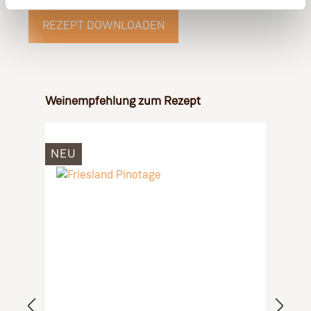
REZEPT DOWNLOADEN
Produktgalerie überspringen
Weinempfehlung zum Rezept
NEU