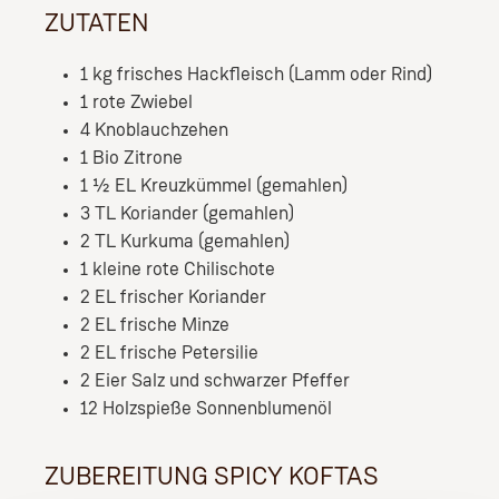
ZUTATEN
1 kg frisches Hackfleisch (Lamm oder Rind)
1 rote Zwiebel
4 Knoblauchzehen
1 Bio Zitrone
1 ½ EL Kreuzkümmel (gemahlen)
3 TL Koriander (gemahlen)
2 TL Kurkuma (gemahlen)
1 kleine rote Chilischote
2 EL frischer Koriander
2 EL frische Minze
2 EL frische Petersilie
2 Eier Salz und schwarzer Pfeffer
12 Holzspieße Sonnenblumenöl
ZUBEREITUNG SPICY KOFTAS