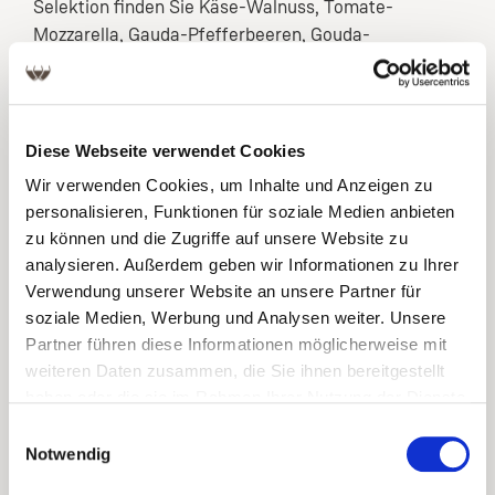
Selektion finden Sie Käse-Walnuss, Tomate-
Mozzarella, Gauda-Pfefferbeeren, Gouda-
Rosenpaprika & Cayenne und Käse-Mandel. Ideal
als herzhafte Begleitung feiner Weine. Gesamt 155
g.
Diese Webseite verwendet Cookies
Inhalt
155 g
Wir verwenden Cookies, um Inhalte und Anzeigen zu
Allergenhinweis
Gebäck kann Milch,
personalisieren, Funktionen für soziale Medien anbieten
Gluten,
zu können und die Zugriffe auf unsere Website zu
Schalenfrüchte, Soja,
analysieren. Außerdem geben wir Informationen zu Ihrer
Ei und Erdnüsse
Verwendung unserer Website an unsere Partner für
soziale Medien, Werbung und Analysen weiter. Unsere
enthalten
Partner führen diese Informationen möglicherweise mit
Abfüller/Hersteller
Peters, Lippstadt,
weiteren Daten zusammen, die Sie ihnen bereitgestellt
Deutschland
haben oder die sie im Rahmen Ihrer Nutzung der Dienste
gesammelt haben.
Einwilligungsauswahl
Notwendig