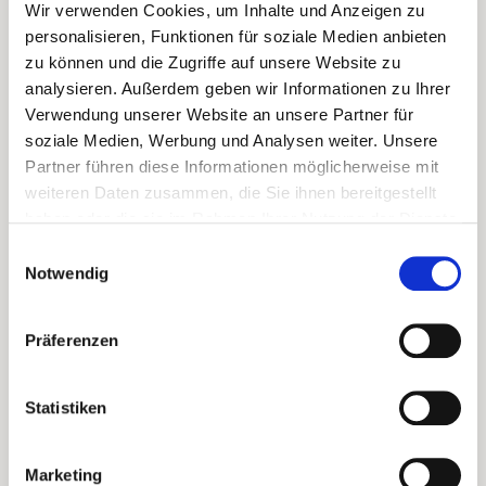
Wir verwenden Cookies, um Inhalte und Anzeigen zu
Artikeln
personalisieren, Funktionen für soziale Medien anbieten
zu können und die Zugriffe auf unsere Website zu
analysieren. Außerdem geben wir Informationen zu Ihrer
IM PAKET SIND ENTHALTEN
Verwendung unserer Website an unsere Partner für
soziale Medien, Werbung und Analysen weiter. Unsere
Partner führen diese Informationen möglicherweise mit
2x Finca Los Galos - Petit
weiteren Daten zusammen, die Sie ihnen bereitgestellt
Verdot
, Rarität von fast 50
haben oder die sie im Rahmen Ihrer Nutzung der Dienste
Jahren alten Rebstöcken -
gesammelt haben.
Einwilligungsauswahl
limitiert
Notwendig
2x Pizzorno Petit Verdot
Präferenzen
Reserva
, Rustikal-eleganter
Petit Verdot mit wenig Alkohol
Statistiken
- nur 12 % Vol.
Marketing
2x PS García - Petit Verdot
,