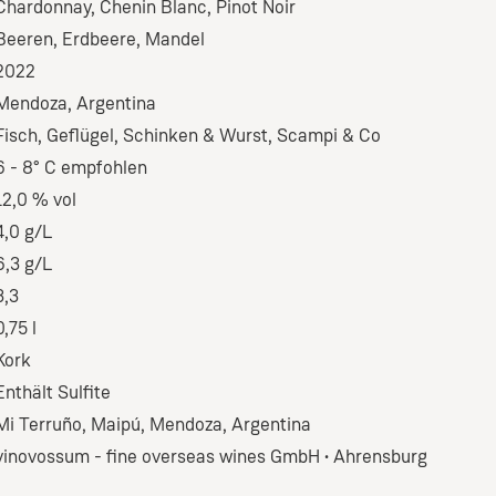
Chardonnay
, Chenin Blanc
, Pinot Noir
Beeren
, Erdbeere
, Mandel
2022
Mendoza, Argentina
Fisch
, Geflügel
, Schinken & Wurst
, Scampi & Co
6 - 8° C empfohlen
12,0 % vol
4,0 g/L
6,3 g/L
3,3
0,75 l
Kork
Enthält Sulfite
Mi Terruño, Maipú, Mendoza, Argentina
vinovossum - fine overseas wines GmbH • Ahrensburg