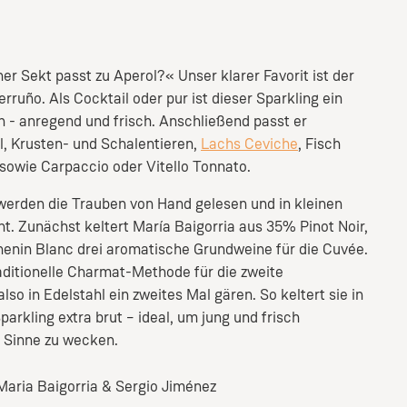
r Sekt passt zu Aperol?« Unser klarer Favorit ist der
rruño. Als Cocktail oder pur ist dieser Sparkling ein
n - anregend und frisch. Anschließend passt er
, Krusten- und Schalentieren,
Lachs Ceviche
, Fisch
 sowie Carpaccio oder Vitello Tonnato.
 werden die Trauben von Hand gelesen und in kleinen
ht. Zunächst keltert María Baigorria aus 35% Pinot Noir,
nin Blanc drei aromatische Grundweine für die Cuvée.
raditionelle Charmat-Methode für die zweite
lso in Edelstahl ein zweites Mal gären. So keltert sie in
rkling extra brut – ideal, um jung und frisch
e Sinne zu wecken.
Maria Baigorria & Sergio Jiménez