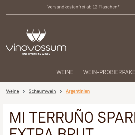
 Hauptinhalt springen
Zur Suche springen
Zur Hauptnavigation springen
Versandkostenfrei ab 12 Flaschen*
WEINE
WEIN-PROBIERPAK
Weine
Schaumwein
Argentinien
MI TERRUÑO SPAR