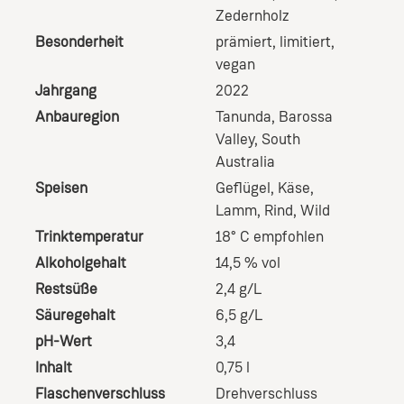
Zedernholz
Besonderheit
prämiert
, limitiert
,
vegan
Jahrgang
2022
Anbauregion
Tanunda, Barossa
Valley, South
Australia
Speisen
Geflügel
, Käse
,
Lamm
, Rind
, Wild
Trinktemperatur
18° C empfohlen
Alkoholgehalt
14,5 % vol
Restsüße
2,4 g/L
Säuregehalt
6,5 g/L
pH-Wert
3,4
Inhalt
0,75 l
Flaschenverschluss
Drehverschluss