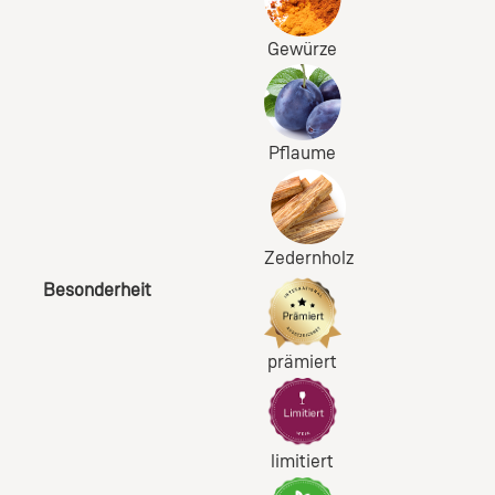
Gewürze
Pflaume
Zedernholz
Besonderheit
prämiert
limitiert