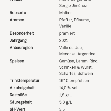
Sergio Jiménez
Rebsorte
Malbec
Aromen
Pfeffer
, Pflaume
,
Vanille
Besonderheit
prämiert
Jahrgang
2021
Anbauregion
Valle de Uco,
Mendoza, Argentina
Speisen
Gemüse
, Lamm
, Rind
,
Schinken & Wurst
,
Scharfes
, Schwein
Trinktemperatur
16° C empfohlen
Alkoholgehalt
14,0 % vol
Restsüße
1,8 g/L
Säuregehalt
5,8 g/L
pH-Wert
3,5