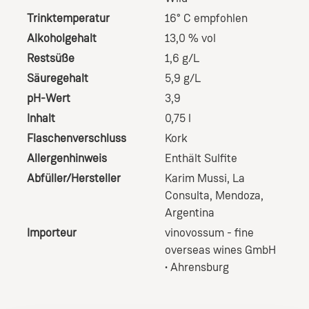
Trinktemperatur
16° C empfohlen
Alkoholgehalt
13,0 % vol
Restsüße
1,6 g/L
Säuregehalt
5,9 g/L
pH-Wert
3,9
Inhalt
0,75 l
Flaschenverschluss
Kork
Allergenhinweis
Enthält Sulfite
Abfüller/Hersteller
Karim Mussi, La
Consulta, Mendoza,
Argentina
Importeur
vinovossum - fine
overseas wines GmbH
• Ahrensburg