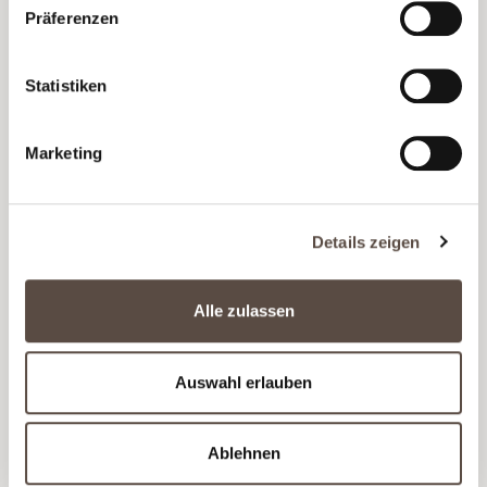
Präferenzen
Statistiken
Marketing
DUVON & DEVRIES CABERNET
SAUVIGNON - MÉMOIRE
Details zeigen
Komplexer und eleganter Cabernet Sauvignon - jede
Flasche ein Unikat
Alle zulassen
Ab
18,90 €
(25,20 € / Liter)
Auswahl erlauben
Ablehnen