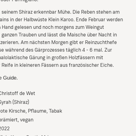
it seinem Shiraz erkennbar Mühe. Die Reben stehen am
ns in der Halbwüste Klein Karoo. Ende Februar werden
n Hand gelesen und noch morgens zum Weingut
ie ganzen Trauben und lässt die Maische über Nacht in
zerieren. Am nächsten Morgen gibt er Reinzuchthefe
e während des Gärprozesses täglich 4 - 6 mal. Zur
malolaktische Gärung in großen Holzfässern mit
Reife in kleineren Fässern aus französischer Eiche.
e Guide.
Christoff de Wet
Syrah (Shiraz)
rote Kirsche
, Pflaume
, Tabak
prämiert
, vegan
2022