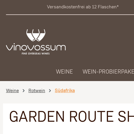
 Hauptinhalt springen
Zur Suche springen
Zur Hauptnavigation springen
Versandkostenfrei ab 12 Flaschen*
WEINE
WEIN-PROBIERPAK
Weine
Rotwein
Südafrika
GARDEN ROUTE SH