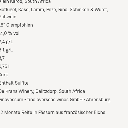
Klein Karoo, South Africa
Geflügel
, Käse
, Lamm
, Pilze
, Rind
, Schinken & Wurst
,
Schwein
18° C empfohlen
14,0 % vol
2,4 g/L
6,1 g/L
3,7
0,75 l
Kork
Enthält Sulfite
De Krans Winery, Calitzdorp, South Africa
vinovossum - fine overseas wines GmbH • Ahrensburg
12 Monate Reife in Fässern aus französischer Eiche