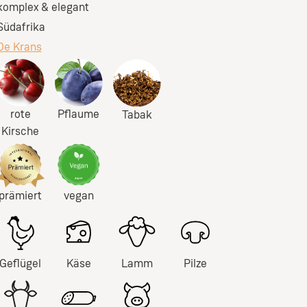
komplex & elegant
Südafrika
De Krans
rote
Pflaume
Tabak
Kirsche
prämiert
vegan
Geflügel
Käse
Lamm
Pilze