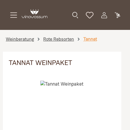
Zum Hauptinhalt springen
Weinberatung
Rote Rebsorten
Tannat
TANNAT WEINPAKET
Bildergalerie überspringen