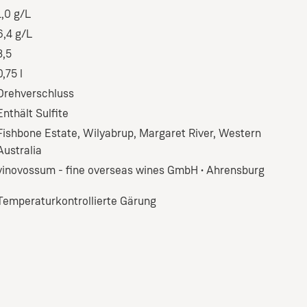
1,0 g/L
6,4 g/L
3,5
0,75 l
Drehverschluss
Enthält Sulfite
Fishbone Estate, Wilyabrup, Margaret River, Western
Australia
vinovossum - fine overseas wines GmbH • Ahrensburg
Temperaturkontrollierte Gärung