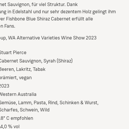
et Sauvignon, für viel Struktur. Dank
ung in Edelstahl und nur sehr dezentem Holz gelingt ihm
er Fishbone Blue Shiraz Cabernet erfüllt alle
n Fans.
up, WA Alternative Varieties Wine Show 2023
Stuart Pierce
Cabernet Sauvignon
, Syrah (Shiraz)
Beeren
, Lakritz
, Tabak
prämiert
, vegan
2023
Western Australia
Gemüse
, Lamm
, Pasta
, Rind
, Schinken & Wurst
,
Scharfes
, Schwein
, Wild
18° C empfohlen
14,0 % vol