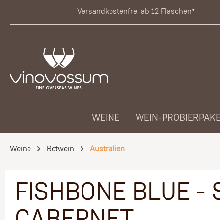
 Hauptinhalt springen
Zur Suche springen
Zur Hauptnavigation springen
Versandkostenfrei ab 12 Flaschen*
WEINE
WEIN-PROBIERPAK
Weine
Rotwein
Australien
FISHBONE BLUE - 